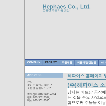
Hephaes Co., Ltd.
고품질 주물제품 생산.
COMPANY
FACILITY
주물제품
커플러/연결철물
AL
헤파이스 홈페이지 
ADDRESS
본사
(주)헤파이스 
경기도 용인시 처인구
모현면 동림리 157-2
당사는 베트남 공장에
휴대전화 010-5280-4884,
는 것을 주요 사업으
전화 031-332-2884,
팩스 031-332-2883
함으로써 주물을 이용