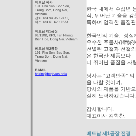
베트남 지사
191, Phu Son, Bac Son,
한국 내에서 수십년 
Trang Bom, Dong Nai,
Vietnam
식, 뛰어난 기술을 
전화 +84-94-359-2471,
독하며 엄격한 품질관
팩스 +84-61-629-1633
베트남 제1공장
한국인의 기술, 성실
91/110B, KP3, Tan Phong,
Bien Hoa, Dong Nai, Vietnam
우수한 주물사(鑄物砂)
선별된 고철과 선철의
베트남 제2공장
191, Phu Son, Bac Son,
은 한국산 제품보다
Trang Bom, Dong Nai,
Vietnam
더 뛰어난 품질을 자
E-MAIL
hckim@hephaes.asia
당사는 “고객만족” 의
을 다할 것이며,
당사의 제품을 기반으
실히 노력하겠습니다.
감사합니다.
대표이사 김학찬.
베트남 제1공장 전경