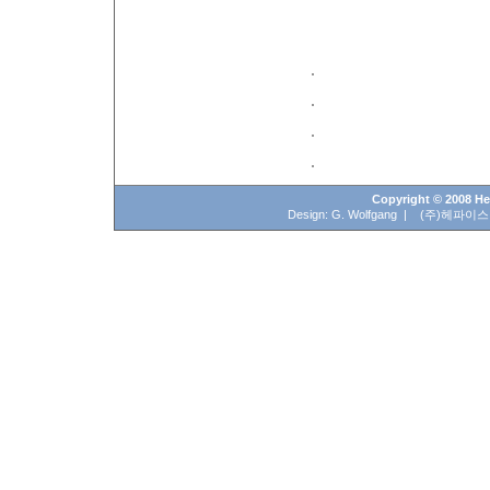
Copyright © 2008 Hep
Design: G. Wolfgang | (주)헤파이