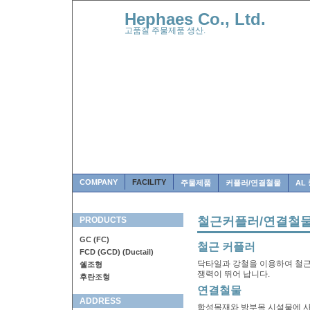
Hephaes Co., Ltd.
고품질 주물제품 생산.
COMPANY
FACILITY
주물제품
커플러/연결철물
AL
철근커플러/연결철
PRODUCTS
GC (FC)
철근 커플러
FCD (GCD) (Ductail)
닥타일과 강철을 이용하여 철근
쉘조형
쟁력이 뛰어 납니다.
후란조형
연결철물
ADDRESS
합성목재와 방부목 시설물에 